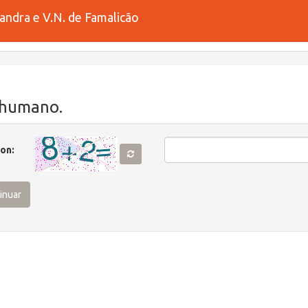
andra e V.N. de Famalicão
 humano.
( Obrigatório )
ion:
inuar