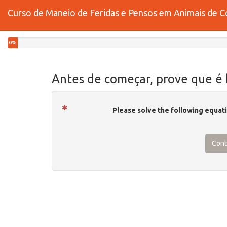
Curso de Maneio de Feridas e Pensos em Animais de Co
0%
Antes de começar, prove que é
Please solve the following equat
Cont