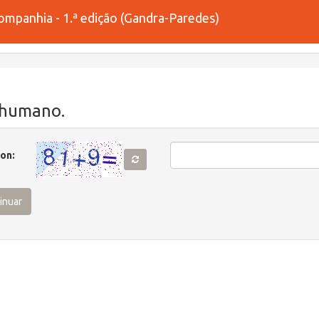
mpanhia - 1.ª edição (Gandra-Paredes)
 humano.
( Obrigatório )
ion:
inuar